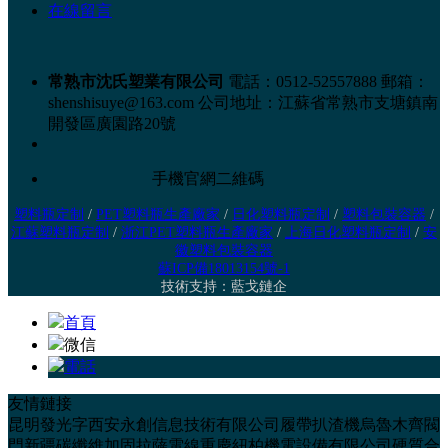
在線留言
常熟市沈氏塑業有限公司
電話：0512-52557888
郵箱：
shenshisuye@163.com
公司地址：江蘇省常熟市支塘鎮南
開發區廣園路20號
手機官網二維碼
塑料瓶定制
/
PET塑料瓶生產廠家
/
日化塑料瓶定制
/
塑料包裝容器
/
江蘇塑料瓶定制
/
浙江PET塑料瓶生產廠家
/
上海日化塑料瓶定制
/
安
徽塑料包裝容器
蘇ICP備18013154號-1
技術支持：
藍戈鏈企
首頁
微信
電話
友情鏈接
昆明發光字
西安永創信息技術有限公司
履帶扒渣機
烏魯木齊閥
門
新疆碳纖維加固
拉薩電線
重慶紐柏機電設備有限公司
硬質合