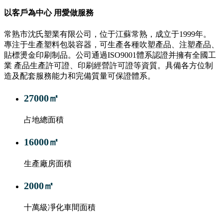
以客戶為中心 用愛做服務
常熟市沈氏塑業有限公司，位于江蘇常熟，成立于1999年。
專注于生產塑料包裝容器，可生產各種吹塑產品、注塑產品、
貼標燙金印刷制品。公司通過ISO9001體系認證并擁有全國工
業 產品生產許可證、印刷經營許可證等資質。具備各方位制
造及配套服務能力和完備質量可保證體系。
27000
㎡
占地總面積
16000
㎡
生產廠房面積
2000
㎡
十萬級凈化車間面積