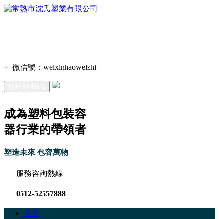
+
微信號：
weixinhaoweizhi
點擊復制微信
成為塑料包裝容
器行業的帶領者
塑造未來 包容萬物
服務咨詢熱線
0512-52557888
首頁