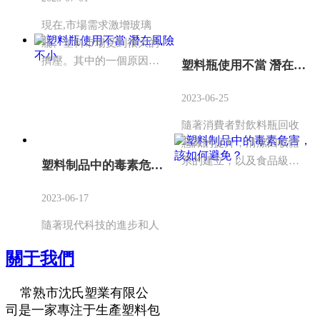
瓶的消費市場，代替別的
現在,市場需求激增玻璃
包裝材料。
瓶、塑料市場受到很大的
擠壓。其中的一個原因是,
塑料瓶使用不當 潛在風險不小
包裝市場的崛起,傾向于使
用玻璃瓶包裝和包裝。因
2023-06-25
為從某種程度上來看。玻
隨著消費者對飲料瓶回收
璃瓶在外觀顯示氣質遠勝
意識的提升，清潔回收體
塑料瓶等塑料制品。
系的建立，以及食品級塑
塑料制品中的毒素危害，該如何避免？
料包裝再生清潔工藝的不
斷完善，現在越來越多的
2023-06-17
企業能夠實現對飲料瓶的
隨著現代科技的進步和人
規范回收和有效再生處
們生活水平的提高，塑料
理，生產出符合食品接觸
關于我們
制品已成為我們日常生活
材料安全要求的飲料瓶，
中不可或缺的物品，如塑
并重新用于飲料的包裝。
常熟市沈氏塑業有限公
料袋、塑料容器、塑料飲
司是一家專注于生產塑料包
料瓶等等。同時，塑料制