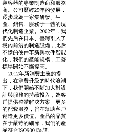
裝容器的專業制造商和服務
品中的某些毒素也引起了
商。公司歷經25年的發展，
人們的關注，它們可能對
逐步成為一家集研發、生
人體健康帶來危害。
產、銷售、服務于一體的現
代化制造企業。2002年，我
們先后在日本、臺灣引入了
境內前沿的制造設備，此后
不斷的硬件革新與軟件智能
化，我們的產能規模，工藝
標準開始不斷提高。
2012年新消費主義的提
出，在消費升級的時代浪潮
下，我們開始不斷加大對設
計與服務的持續投入，為客
戶提供整體解決方案、更多
的配套服務，旨在幫助客戶
創造更多價值。產品的品質
在于嚴苛的細節，我們的產
品符合ISO9001認證、